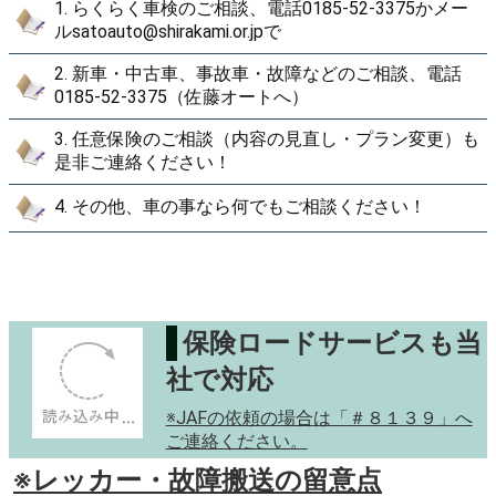
※保険金を不正に取得されることを防止する観点から、適
正に保険金額を定めるなど、適切な商品の販売に努めま
す。
1日車検の「らくらく車検」承りま
す！
◎速太郎車検（立会い車検）とは違い、「らくらく車検」
（1日車検）（納車引取も可）も承っています！金額につ
いては当社（佐藤オート0185-52-3375）までお問合せくだ
さい。
ご依頼の流れ
お問合せは下記の通りです！
1. らくらく車検のご相談、電話0185-52-3375かメー
ルsatoauto@shirakami.or.jpで