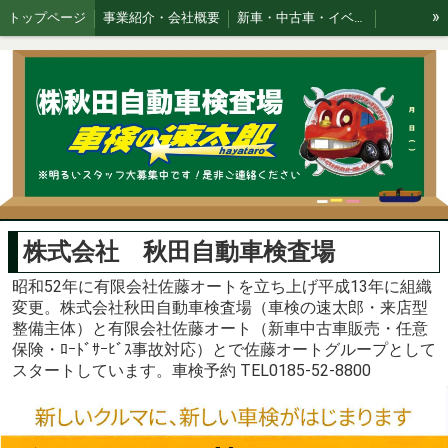
»
トップページ
事業紹介・会社概要
新車・中古車・イベント
スズキ新型車
keeperコーティング
オリックス10000円リース
★消耗・劣化部品等説明資料です★
EverDrive
エンジンオイルの必要性
中古車検索機能追加
タイヤプリント現在サービスお休み中
らくらく車検
エアバック緊急告知
大雪時等にけん引等する際の注意事項
国土交通省東北局長賞写真ページ
株式会社 秋田自動車検査場
昭和52年に有限会社佐藤オートを立ち上げ平成13年に組織
変更。株式会社秋田自動車検査場（車検の速太郎・来店型
整備主体）と有限会社佐藤オート（新車中古車販売・任意
保険・ﾛｰﾄﾞｻｰﾋﾞｽ事故対応）とで佐藤オートグループとして
スタートしています。車検予約 TEL0185-52-8800