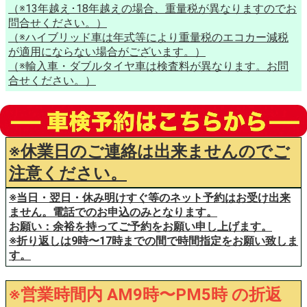
（※13年越え･18年越えの場合、重量税が異なりますのでお
問合せください。）
（※ハイブリッド車は年式等により重量税のエコカー減税
が適用にならない場合がございます。）
（※輸入車・ダブルタイヤ車は検査料が異なります。お問
合せください。）
※休業日のご連絡は出来ませんのでご
注意ください。
※当日・翌日・休み明けすぐ等のネット予約はお受け出来
ません。電話でのお申込のみとなります。
お願い：余裕を持ってご予約をお願い申し上げます。
※折り返しは9時〜17時までの間で時間指定をお願い致しま
す。
※営業時間内 AM9時〜PM5時 の折返