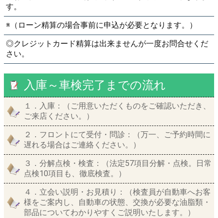
す。
※（ローン精算の場合事前に申込が必要となります。）
◎クレジットカード精算は出来ませんが一度お問合せくだ
さい。
入庫～車検完了までの流れ
１．入庫：（ご用意いただくものをご確認いただき、
ご来店ください。）
２．フロントにて受付・問診：（万一、ご予約時間に
遅れる場合はご連絡ください。）
３．分解点検・検査：（法定57項目分解・点検。日常
点検10項目も、徹底検査。）
４．立会い説明・お見積り：（検査員が自動車へお客
様をご案内し、自動車の状態、交換が必要な油脂類・
部品についてわかりやすくご説明いたします。）