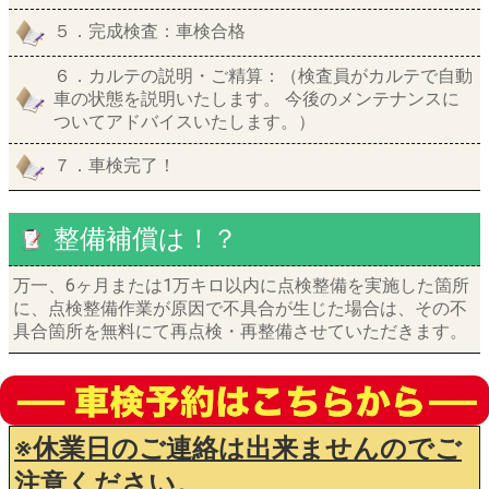
５．完成検査：車検合格
６．カルテの説明・ご精算：（検査員がカルテで自動
車の状態を説明いたします。 今後のメンテナンスに
ついてアドバイスいたします。）
７．車検完了！
整備補償は！？
万一、6ヶ月または1万キロ以内に点検整備を実施した箇所
に、点検整備作業が原因で不具合が生じた場合は、その不
具合箇所を無料にて再点検・再整備させていただきます。
※休業日のご連絡は出来ませんのでご
注意ください。