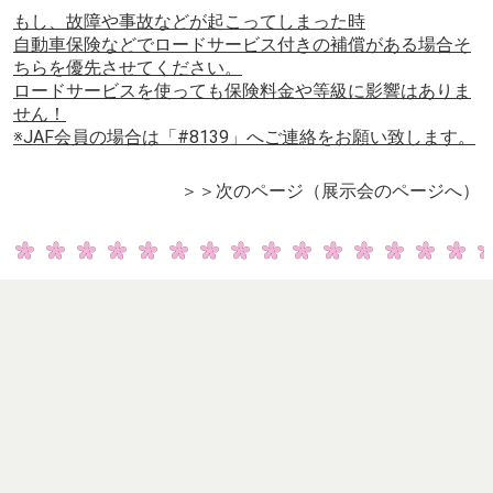
2. 新車・中古車、事故車・故障などのご相談、電話
0185-52-3375（佐藤オートへ）
3. 任意保険のご相談（内容の見直し・プラン変更）も
是非ご連絡ください！
4. その他、車の事なら何でもご相談ください！
保険ロードサービスも当
社で対応
※JAFの依頼の場合は「＃８１３９」へ
ご連絡ください。
※レッカー・故障搬送の留意点
もし、故障や事故などが起こってしまった時
自動車保険などでロードサービス付きの補償がある場合そ